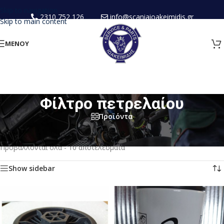
Skip to navigation
2310 752 126
info@scaniaioakeimidis.gr
Skip to main content
ΜΕΝΟΥ
Φίλτρο πετρελαίου
Προϊόντα
Αρχική σελίδα
/
Καινούρια Ανταλλακτικα
/
Φίλτρα
/
Φίλτρο πετρελαίου
Προβάλλονται όλα - 10 αποτελέσματα
Show sidebar