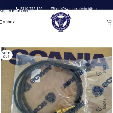
Skip to navigation
2310 752 126
info@scaniaioakeimidis.gr
Skip to main content
ΜΕΝΟΥ
SOLD
OUT