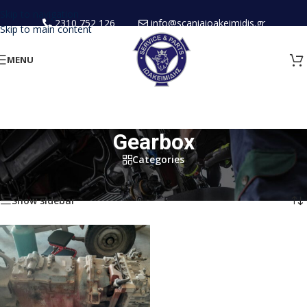
Skip to navigation
2310 752 126
info@scaniaioakeimidis.gr
Skip to main content
MENU
Gearbox
Categories
Home
/
USED
/
Gearbox
Showing the single result
Show sidebar