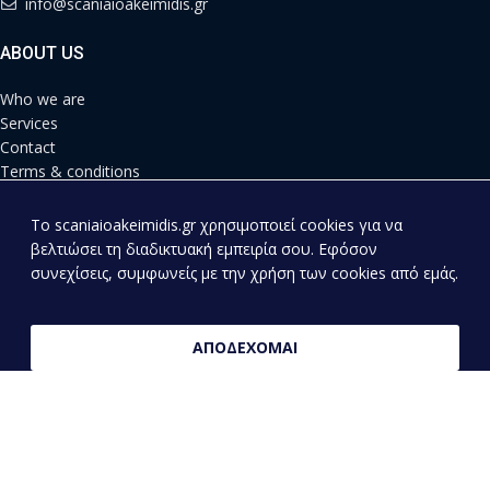
info@scaniaioakeimidis.gr
ABOUT US
Who we are
Services
Contact
Terms & conditions
Privacy Policy
Shipping Methods
To scaniaioakeimidis.gr χρησιμοποιεί cookies για να
Payment Methods
βελτιώσει τη διαδικτυακή εμπειρία σου. Εφόσον
συνεχίσεις, συμφωνείς με την χρήση των cookies από εμάς.
NEW SPARE PARTS
Engine
ΑΠΟΔΕΧΟΜΑΙ
Differential
Braking system
Cabin
Electrical System
Suspension
Straps – Rollers – Tensioners