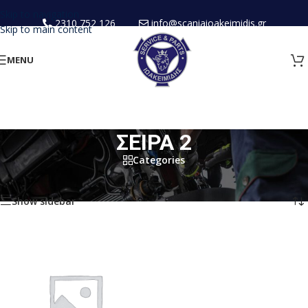
Skip to navigation
2310 752 126
info@scaniaioakeimidis.gr
Skip to main content
MENU
ΣΕΙΡΑ 2
Categories
Home
/
Products tagged “ΣΕΙΡΑ 2”
Showing the single result
Show sidebar