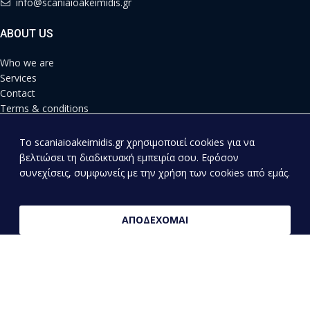
info@scaniaioakeimidis.gr
ABOUT US
Who we are
Services
Contact
Terms & conditions
Privacy Policy
Shipping Methods
To scaniaioakeimidis.gr χρησιμοποιεί cookies για να
Payment Methods
βελτιώσει τη διαδικτυακή εμπειρία σου. Εφόσον
συνεχίσεις, συμφωνείς με την χρήση των cookies από εμάς.
NEW SPARE PARTS
Engine
ΑΠΟΔΕΧΟΜΑΙ
Differential
Braking system
Cabin
Electrical System
Suspension
Straps – Rollers – Tensioners