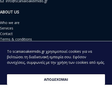
info@scaniaioakeimidis.gr
ABOUT US
Who we are
Services
Contact
Terms & conditions
Privacy Policy
Shipping Methods
To scaniaioakeimidis.gr χρησιμοποιεί cookies για να
Payment Methods
βελτιώσει τη διαδικτυακή εμπειρία σου. Εφόσον
συνεχίσεις, συμφωνείς με την χρήση των cookies από εμάς.
NEW SPARE PARTS
Engine
ΑΠΟΔΕΧΟΜΑΙ
Differential
Braking system
Cabin
Electrical System
Suspension
Straps – Rollers – Tensioners