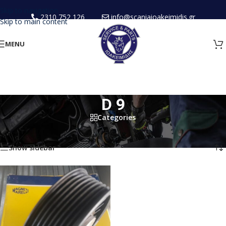
Skip to navigation
2310 752 126
info@scaniaioakeimidis.gr
Skip to main content
MENU
D 9
Categories
Home
/
Products tagged “D 9”
Showing the single result
Show sidebar